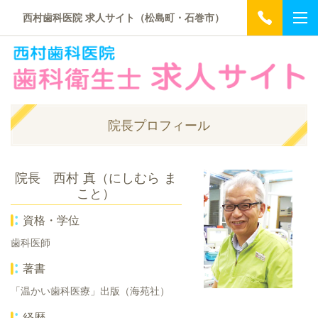
西村歯科医院 求人サイト（松島町・石巻市）
院長プロフィール
院長 西村 真（にしむら ま
こと）
資格・学位
歯科医師
著書
「温かい歯科医療」出版（海苑社）
経歴