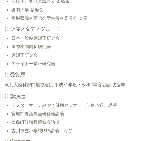
床矯正研究会宮城県支部 監事
奥羽大学 副会長
宮城県歯科医師会学校歯科委員会 会員
所属スタディグループ
日本一般臨床矯正研究会
国際歯周内科研究会
床矯正研究会
アライナー矯正研究会
受賞歴
東北大歯科部門地域連携 平成31年度・令和2年度 感謝状授与
講演歴
ドクターサーチみやぎ健康セミナー（仙台放送）講演
宮城郡養護教諭研修会講演
松島町教職員研修会講演
古川市立小学校PTA講演 など